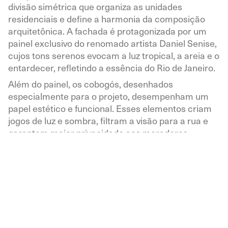
divisão simétrica que organiza as unidades
residenciais e define a harmonia da composição
arquitetônica. A fachada é protagonizada por um
painel exclusivo do renomado artista Daniel Senise,
cujos tons serenos evocam a luz tropical, a areia e o
entardecer, refletindo a essência do Rio de Janeiro.
Além do painel, os cobogós, desenhados
especialmente para o projeto, desempenham um
papel estético e funcional. Esses elementos criam
jogos de luz e sombra, filtram a visão para a rua e
garantem maior privacidade aos moradores.
Materiais naturais e duráveis, como granito branco
siena e alumínio, foram utilizados para preservar a
elegância e a qualidade do edifício ao longo do
tempo. A iluminação planejada evidencia volumes
arquitetônicos e realça o contraste entre os cheios
e vazios, enriquecendo a percepção visual do
edifício.