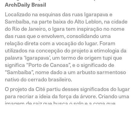
ArchDaily Brasil
Localizado na esquinas das ruas Igarapava e
Sambaíba, na parte baixa do Alto Leblon, na cidade
do Rio de Janeiro, o Igara tem inspiração no nome
das ruas que o envolvem, consolidando uma
relação direta com a vocação do lugar. Foram
utilizados na concepção do projeto a etimologia da
palavra ‘Igarapava’, um termo de origem tupi que
significa “Porto de Canoas”, e o significado de
“Sambaíba”, nome dado a um arbusto sarmentoso
nativo do cerrado brasileiro.
O projeto da Cité partiu desses significados do lugar
para recriar a ideia da força da árvore. Criando uma
imagem de raiz que busca o solo e a copa que
busca o céu, o embasamento se enraíza e se
mantém íntegro ligado à terra, como um porto
seguro de chegada, e, numa espécie de ascensão,
o edifício busca o céu.